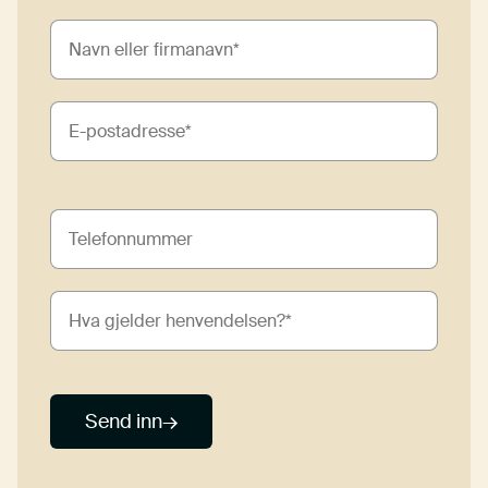
Send inn
→